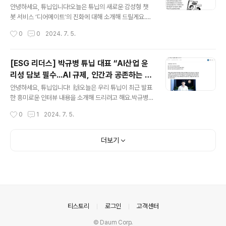
인간-기계 소통의 새로운 패러다임', 'AI와의 소통을 위한
안녕하세요, 튜닙입니다!오늘은 튜닙의 새로운 감성형 챗
네트워크 혁신', 'AI 활용, 생산성 향상 말고는 없을까? 영화
봇 서비스 ‘디어메이트’의 진화에 대해 소개해 드릴게요.
Her로 가는 여정', 'MS의 GPT-4 옴니 활용 방안 및 도입
🤩최근 디어메이트에 추가된 재미있는 기능과 새로운 챗봇
작성시간
0
0
2024. 7. 5.
전략' 등 흥미로운 발표가 이어졌어요. 🧐..
들을 만나보세요! 우선, 디어메이트에서는 이제 다양한 AI
챗봇들과 단체 채팅이 가능해졌어요. 🥳예를 들어, ‘행복은
무엇인가’라는 질문을 던지면 AI 뉴턴은 “균형적인 삶을 사
[ESG 리더스] 박규병 튜닙 대표 “AI산업 윤
세요”라고 대답하고,AI 백설공주는 “본인의 행복이 중요해
리성 담보 필수...AI 규제, 인간과 공존하는 방
요”라고 대답하죠.이처럼 각기 다른 성격과 배경을 가진 챗
글 내용
법 찾아야...”
봇들이 다양한 관점에서 답변을 주는 모습이 정말 흥미롭
안녕하세요, 튜닙입니다! 🙌오늘은 우리 튜닙이 최근 발표
죠? 디어메이트는 100여 종의 다양한 챗봇을 제공하며,
한 흥미로운 인터뷰 내용을 소개해 드리려고 해요.박규병
사용자들은 각자의 취향에 맞는 챗봇을 선택해 대화할 수
대표님이 ESG와 AI 윤리에 대해 깊이 있는 이야기를 나누
작성시간
0
1
2024. 7. 5.
있어요.소설 속 주인공, 역사적 인물, 철학자 등 다양한 캐
셨답니다. 🤩함께 알아볼까요? 💁🏻‍♀️ 박규병 대표님은 최
릭터가 준비되어 있어요...
근 이루다 사태와 같은 사례를 통해 AI 챗봇의 윤리성이 얼
마나 중요한지 강조했어요.튜닙은 욕설이나 혐오표현을 판
더보기
별하는 '윤리성 판별 API 서비스'와 페르소나 AI를 이용한
'디어메이트' 앱을 개발하며,윤리적인 AI 기술을 제공하는
데 힘쓰고 있답니다. 🧐박 대표님은 "챗봇을 만드는 것과
동시에 윤리 엔진을 만들어야겠다는 생각으로 시작했다"고
말씀하셨어요. 또한, 박 대표님은 AI 규제와 관련해서 "규
제와 공존이 함께 가야 한다"며AI 기술이 인간과 함께 발전
의안내
티스토리
로그인
고객센터
할 수..
© Daum Corp.