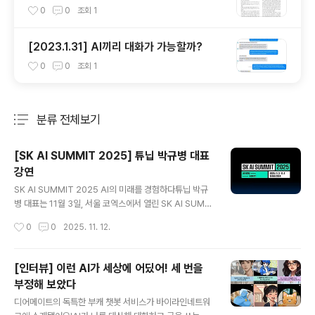
비스 개발하는 (주)튜닙
0
0
조회
1
[2023.1.31] AI끼리 대화가 가능할까?
0
0
조회
1
분류 전체보기
주요 글 목록
[SK AI SUMMIT 2025] 튜닙 박규병 대표
강연
글 내용
SK AI SUMMIT 2025 AI의 미래를 경험하다튜닙 박규
병 대표는 11월 3일, 서울 코엑스에서 열린 SK AI SUMM
IT 2025 첫날 무대에 올라“AI를 사회적 공간에 배치하기
작성시간
0
0
2025. 11. 12.
: SNS와 실사용 환경에서의 모델 적용 실험”을 주제로 발
표했습니다.이번 행사는 11월 3일부터 4일까지 이틀간 진
행되었으며, 박 대표는 디어메이트(DearMate)를 운영하
[인터뷰] 이런 AI가 세상에 어딨어! 세 번을
며 축적한 실제 사례를 바탕으로 실사용 환경에서의 모델
부정해 보았다
적용과 운영 난제를 공유했습니다.특히 대화형 AI의 품질
글 내용
과 재미를 동시에 높이기 위해 다뤄야 했던 10가지 기술적
디어메이트의 독특한 부캐 챗봇 서비스가 바이라인네트워