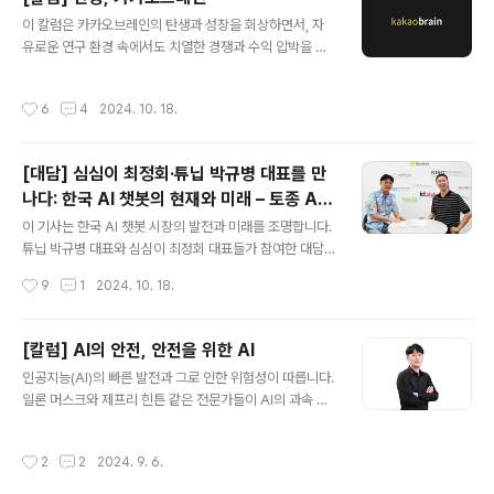
시 윤리적 고려는 기업의 현재와 미래를 좌우하는 핵심 요
글 내용
이 칼럼은 카카오브레인의 탄생과 성장을 회상하면서, 자
소입니다.AI 서비스 안전성을 지켜줄 최고의 선택이 필요
유로운 연구 환경 속에서도 치열한 경쟁과 수익 압박을 마
하다면 아래 메일로 문의주시면 됩니다😊 ▼ ▼ ▼ ▼ ▼
주한 이야기를 다루고 있어요.처음에는 다양한 혁신 프로
▼ ▼ ▼ ▼ ▼ ▼ ▼ ▼문의처: contact@tunib.ai
젝트로 주목받았지만, GPT-3가 등장하면서 AI 시장의 흐
작성시간
6
4
2024. 10. 18.
름이 바뀌었고, 결국 인수와 해체로 이어졌답니다. 기술 발
전과 경쟁 속에서 브레인은 끝내 해체되고 역사 속으로 사
라지지만 AI 연구의 도전과 기회를 동시에 보여주며, 새로
[대담] 심심이 최정회·튜닙 박규병 대표를 만
운 시작을 향한 희망도 남겨두고 있어요.자세한 내용은 아
나다: 한국 AI 챗봇의 현재와 미래 – 토종 AI
래 본문에서 확인해보세요!🙏🏻https://digitalchosun.
글 내용
챗봇의 생존키워드는 ‘다양한 콘셉트’(심심
dizzo.com/site/data/html_dir/2024/10/17/20241
이 기사는 한국 AI 챗봇 시장의 발전과 미래를 조명합니다.
01780039.html [칼럼] 안녕, 카카오브레인[칼럼] 안녕,
이)와 ‘즐거움’(디어메이트)
튜닙 박규병 대표와 심심이 최정회 대표들가 참여한 대담
카카오브레인digitalchosun.dizzo..
에서, 튜닙의 디어메이트는 엔터테인먼트에 초점을 맞추고
작성시간
9
1
2024. 10. 18.
심심이는 정신건강과 일상 대화를 중심으로 발전을 도모하
고자 한다고 합니다. 두 회사는 AI 윤리 문제와 자율 규제의
중요성도 강조하며, AI의 잠재력과 윤리적 책임 사이에서
[칼럼] AI의 안전, 안전을 위한 AI
균형을 추구합니다.👇🏻자세한 내용은 아래 기사에서 확인
글 내용
인공지능(AI)의 빠른 발전과 그로 인한 위험성이 따릅니다.
할 수 있습니다. 👇🏻https://journal.kiso.or.kr/?p=128
일론 머스크와 제프리 힌튼 같은 전문가들이 AI의 과속 개
60 [대담] 심심이 최정회·튜닙 박규병 대표를 만나다: 한
발을 경고했고, 국제사회도 AI의 안전 규범을 마련하고 있
국 AI 챗봇의 현재와 미래 – 토종 AI 챗봇의“챗봇과의 대화
습니다.또한 AI는 자살 예방이나 범죄 감지와 같은 긍정적
는 자율적인 규제가 이상적” [편집자 주] 전 세계 인공지능
작성시간
2
2
2024. 9. 6.
인 역할도 할 수 있지만, 적절한 규제와 활용 방안이 필요하
(AI) 챗봇 시장이 급격하게 확장하고 있는 가..
다고 강조하고 있습니다.AI는 양날의 검이므로, 안전한 AI