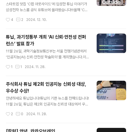
로 AI가 소비자와 만나는 새로운 방식이다.박규병 튜닙 대
스타트업 맛집 'C랩 아웃사이드'에 입성한 튜닙 이야기가
표는 이러한 변화를 선도하는 인물이다. 카카오브레인 창
삼성전자 뉴스룸 공식 유튜브에 올라왔습니다!!!올해 'C랩
립 멤버로 자연어처리팀을 이끌었던 그는 이제 AI와 인간
아웃사이드 6기'로 선정되어 정말 뜻깊은 한해를 보냈습니
작성시간
4
2
2024. 12. 10.
이 함께 즐기는 엔터테인먼트 플랫폼을 만들고 있다.“더 이
다.이렇게 영상으로까지 만들어주신 덕분에 두고두고 잊지
상 튜링 테스트는 필요 ..
않고 기억하겠습니다 감사합니다😊💕▼ ▼ ▼ ▼ ▼ ▼
▼ ▼ ▼ ▼ ▼ ▼ ▼ ▼ ▼ ▼ ▼ ▼ ▼ ▼ ▼ ▼
튜닙, 과기정통부 개최 ‘AI 신뢰·안전성 컨퍼
▼ 여기가 이제 우리 집! 스타트업 맛집 'C랩 아웃사이
런스’ 발표 참가
드'에 입성합니다 | C랩 아웃사이드 EP.1 멈추면 쓰러진
글 내용
다!! 스타트업의 새로운 성장전략 찾기 대작전 | C랩 아웃
11월 26일, 과학기술정보통신부는 서울 전쟁기념관에서
사이드 EP.3 “이게 되네요”… 끝내 눈물 흘린 스타트업 대
‘인공지능(AI) 신뢰·안전성 학술회의’를 개최했습니다.이번
표들| C랩 아웃사이드 EP.4
학술회의는 국제적으로 강조되는 AI 신뢰·안전성 관련 기
작성시간
1
1
2024. 11. 28.
술·정책 동향을 공유하고, 올해 정부지원 연구결과물의 주
요 성과와 민간의 이행 현황을 점검하고자 마련됐다.튜닙
박규병 대표는 ‘AI 안전장치(가드레일) 해결책을 활용한 다
주식회사 튜닙 제2회 인공지능 신뢰성 대상,
양한 형태의 위험 탐지 및 대응방안’을 소개했습니다. 본 주
우수상 수상!
제로는 우수상을 수상하는 쾌거를 거뒀습니다.🏆 주식회
글 내용
사 튜닙 제2회 인공지능 신뢰성 대상, 우수상 수상!안녕하
안녕하세요 튜닙입니다!튜닙의 기쁜 뉴스를 전해드립니다!
세요 튜닙입니다!튜닙의 기쁜 뉴스를 전해드립니다!11월 2
11월 26일, 튜닙은 제2회 인공지능 신뢰성 대상에서 우수
6일, 튜닙은 제2회 인공지능 신뢰성 대상에서 우수상으로
상으로 선정되어정보통신정책연구원장상을 수상했습니다.
작성시간
2
0
2024. 11. 28.
선정되어정보통신정책연구원장상을 수상했습니다. 🙌 튜
🙌 튜닙은 ‘공격-탐지-방어-감시-프롬프트 주입 대응’의
닙은 ‘공격-tunib.tistor..
전 주기를 책임지는 'AI가드레일 솔루션패키지'를 선보였
고,이 기술을 인정받아 선정되었습니다:) AI 서비스 개발
[칼럼] 안녕, 카카오브레인