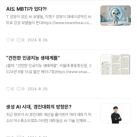
활용을 논의가 필요합니다.👇🏻 자세한 내용은 아래 기사에
AI도 MBTI가 있다?!
서 확인해보세요! 👇🏻 [칼럼] AI의 안전, 안전을 위한 AI[칼
글 내용
럼] AI의 안전, 안전을 위한 AIdigitalchosun.dizzo.co
T 성향이 많은 AI 모델들, 이젠 F 성향이 대세이성적인 AI
m(출처: "[칼럼] AI의 안전, 안전을 위한 AI", 디지틀조선
뒤로 감성 모델들이 뜬다https://www.newstheai.co
일보, 2024년 9월 5일)
m/news/articleView.html?idxno=5971 [김동원의 E
ye-T] AI도 MBTI가 있다?!이 기사는 2024년 7월 22일
작성시간
0
0
2024. 8. 26.
THE AI 유료구독자를 대상으로 먼저 공개된 기사입니다.
[편집자 주] ‘김동원의 Eye-T’는 IT 소식을 직접 눈(Eye)
으로 보는 것처럼 생생하게 전달하는 것을 목적으로 합니w
"건전한 인공지능 생태계를"
ww.newstheai.com (출처: "[김동원의 Eye-T] AI도
글 내용
MBTI가 있다?!", THE AI, 2024년 8월 17일)
(출처: "건전한 인공지능 생태계를", 서울대 총동창신문, 2
024년 8월 16일 월간 제557호)https://www.snua.or.
kr/magazine?md=v&seqidx=11729 동문 기고: “건
전한 인공지능 생태계를”기사보기 - 총동창신문 - 서울대
작성시간
0
0
2024. 8. 20.
학교총동창회“건전한 인공지능 생태계를” 박규병 (국문9
8-04) 튜닙 대표 필자가 대표로 있는 인공지능 기술 스타
트업 튜닙은 최근 인공지능(AI) 윤리 가드레일 솔루션을 공
생성 AI 시대, 경진대회의 방향은?
개했다. 생성형 AI가 활발히 확산되www.snua.or.kr
글 내용
최근 정부가 AI 경진대회 예산을 줄이면서 여러 대회가 취
소되거나 축소되었죠.이러한 대회들은 AI 기술 인재와 기
업의 매칭 기회를 제공하는 중요한 자리였습니다.새로운
시대에 맞는 대회를 준비할 필요성이 대두되고 있어요.'데
작성시간