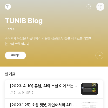
검색하기
티스토리
TUNiB Blog
구독자
5
주식회사 튜닙은 자유대화가 가능한 생성형 AI 챗봇 서비스를 개발하
는 스타트업 입니다.
구독하기
신고하기 레이어
열기
인기글
[2023. 4. 10] 튜닙, AI와 소설 이어 쓰는
‘스토리릴레이’ 등 잇달아 출시
2
0
조회
2
[2023.1.25] 소셜 챗봇, 자연어처리 API 서