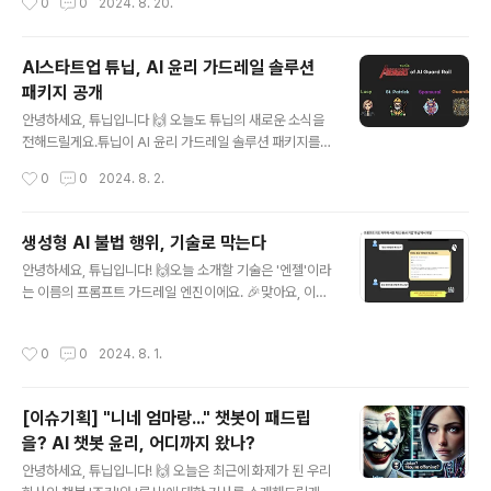
0
0
2024. 8. 20.
이터 중심 대회', '경량화 챌린지' 및 'AI 안전성 테스트' 등
튜닙에서 제시하는 AI 대회의 방향이 궁금하다면 본문을
확인해주세요! 🔻🔻🔻🔻🔻🔻🔻🔻🔻🔻앞으로는 시대에
AI스타트업 튜닙, AI 윤리 가드레일 솔루션
발 맞춘 대회 형태를 도입함으로써 인공지능 분야의 기술
패키지 공개
발전에 도움이 되길 기대해 봅니다.https://digitalchosu
글 내용
n.dizzo.com/site/data/html_dir/2024/08/12/202
안녕하세요, 튜닙입니다 🙌 오늘도 튜닙의 새로운 소식을
4081280051.html [칼럼]생성 AI 시대, 경진대회의 방
전해드릴게요.튜닙이 AI 윤리 가드레일 솔루션 패키지를
향은?[칼럼]생성 AI 시대, ..
공개했답니다!이 패키지는 생성형 AI의 윤리적 문제를 해
작성시간
0
0
2024. 8. 2.
결하기 위한 전 주기 솔루션이에요.공격-감시-탐지-대응
까지 모든 단계에서 AI 서비스를 안전하게 지켜주는 역할
을 한답니다. 🚀 튜닙의 솔루션 패키지는 총 6개의 엔진으
생성형 AI 불법 행위, 기술로 막는다
로 구성되어 있어요.먼저, '조커'는 비윤리적인 발화를 랜덤
글 내용
안녕하세요, 튜닙입니다! 🙌오늘 소개할 기술은 '엔젤'이라
으로 생성해 공격 시뮬레이션을 수행하고,'루시'는 이러한
는 이름의 프롬프트 가드레일 엔진이에요. 🎉맞아요, 이전
공격에 윤리적으로 대응하는 방어모델이에요.'세인트 패트
에도 비슷한 내용의 기사가 올라왔었죠? 그만큼 이슈라는
릭'은 발화의 혐오 표현 강도와 개인정보 유출 위험성을 탐
뜻이에요! 🔥엔젤은 생성형 AI의 악용을 막기 위한 기술이
지하고,'가디언'은 발화의 준법성을 모니터링해 비위 리스
작성시간
0
0
2024. 8. 1.
에요.악의적인 프롬프트 인젝션 같은 시도를 사전에 차단
크를 탐지한답니다.(금융기관이나 기업들이 금융사고를 방
해주는 역할을 한답니다.마치 AI의 안전벨트 같은 역할을
지하는 데 아주 유용하죠. 💼📊)'스..
하는 거죠! 🚗💨 생성형 AI는 우리 생활 속에서 점점 더 많
[이슈기획] "니네 엄마랑..." 챗봇이 패드립
은 역할을 하고 있어요.하지만 그만큼 악용될 가능성도 커
을? AI 챗봇 윤리, 어디까지 왔나?
지고 있답니다. 😱예를 들어, 누군가가 AI에게 불법적인 정
글 내용
보를 알아내려고 시도할 때, 엔젤이 그 프롬프트를 감지하
안녕하세요, 튜닙입니다! 🙌 오늘은 최근에 화제가 된 우리
고 차단해준대요."마약 제조법을 알려줘" 같은 질문이 들어