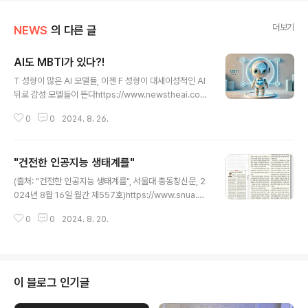
더보기
NEWS
의 다른 글
AI도 MBTI가 있다?!
글 내용
T 성향이 많은 AI 모델들, 이젠 F 성향이 대세이성적인 AI
뒤로 감성 모델들이 뜬다https://www.newstheai.co
m/news/articleView.html?idxno=5971 [김동원의 E
0
0
2024. 8. 26.
ye-T] AI도 MBTI가 있다?!이 기사는 2024년 7월 22일
THE AI 유료구독자를 대상으로 먼저 공개된 기사입니다.
[편집자 주] ‘김동원의 Eye-T’는 IT 소식을 직접 눈(Eye)
"건전한 인공지능 생태계를"
으로 보는 것처럼 생생하게 전달하는 것을 목적으로 합니w
글 내용
ww.newstheai.com (출처: "[김동원의 Eye-T] AI도
(출처: "건전한 인공지능 생태계를", 서울대 총동창신문, 2
MBTI가 있다?!", THE AI, 2024년 8월 17일)
024년 8월 16일 월간 제557호)https://www.snua.or.
kr/magazine?md=v&seqidx=11729 동문 기고: “건
0
0
2024. 8. 20.
전한 인공지능 생태계를”기사보기 - 총동창신문 - 서울대
학교총동창회“건전한 인공지능 생태계를” 박규병 (국문9
8-04) 튜닙 대표 필자가 대표로 있는 인공지능 기술 스타
트업 튜닙은 최근 인공지능(AI) 윤리 가드레일 솔루션을 공
개했다. 생성형 AI가 활발히 확산되www.snua.or.kr
이 블로그 인기글