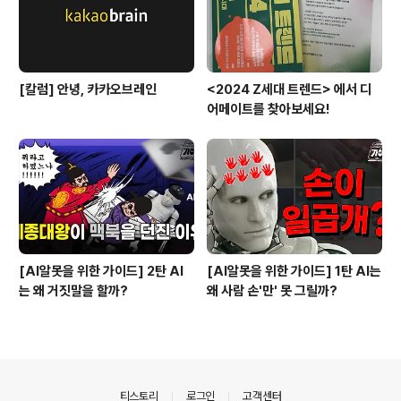
[칼럼] 안녕, 카카오브레인
<2024 Z세대 트렌드> 에서 디
어메이트를 찾아보세요!
[AI알못을 위한 가이드] 2탄 AI
[AI알못을 위한 가이드] 1탄 AI는
는 왜 거짓말을 할까?
왜 사람 손'만' 못 그릴까?
의안내
티스토리
로그인
고객센터