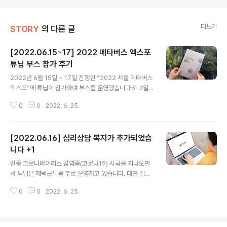
더보기
STORY
의 다른 글
[2022.06.15~17] 2022 메타버스 엑스포
튜닙 부스 참가 후기
글 내용
2022년 6월 15일 ~ 17일 진행된 “2022 서울 메타버스
엑스포”에 튜닙이 참가하여 부스를 운영했습니다🎉 3일간
약 1000명의 참관객들이 튜닙의 부스에 방문을 해주셨는
0
0
2022. 6. 25.
데요 현재 베타서비스를 모집 & 진행 중인 AI 강아지 챗봇
CoCo & Mas 와 영어 여행 챗봇 BOONY를 사용해볼 수
있는 기회를 마련했어요! 튜닙도 챗봇을 사용해 본 참관객
[2022.06.16] 심리상담 복지가 추가되었습
들의 다양한 반응과 좋은 인사이트들을 수집할 수 있었답
니다. 튜닙의 챗봇에 대한 참관객들의 반응을 같이 한번 살
니다 +1
글 내용
펴볼까요? 💬 감정을 교류하며 대화할 수 있는 챗봇이라
신종 코로나바이러스 감염증(코로나19) 시국을 지나오면
면, 교육기관에서도 활용될 수 있겠네요 💬 음성까지 결합
서 튜닙은 재택근무를 주로 운영하고 있습니다. 대면 접촉
된다면, 노인들에게 말벗 같은 존재가 되어줄 수 있을 것 같
과 외출이 줄어들면서 업무 스트레스가 쌓이지는 않을까하
습니다 💬 요즘 세대 아이들이 챗봇 캐릭터와 이야기할 수
0
0
2022. 6. 25.
는 걱정에 '멘탈케어' 복지를 준비하게 되었습니다. 그 때
있다는 점에서 흥미..
마침, 온라인 심리상담 플랫폼인 마이카운슬러와 인연이
닿아 컨택을 적극 추진했습니다. 드디어! 튜니버를 위한 심
리상담 프로그램(베타버전)을 제공하게 되었습니다❤️ 아