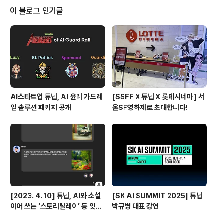
직 정식버전 도입 전, 체험을 위한 제휴기간으로 튜니버들
이 블로그 인기글
의 호응과 후기를 받아 볼 계획입니다. 일과 후 멘탈 케어
프로그램으로 지친 마음을 위로받는 하루는 어떠신가요~?
회사소개 - 마이카운슬러 현재 (주) 마이카운슬러는 상담
사들을 위한 부엉이가 되고자 하며, 추후 심리 상담 중계 플
랫폼으로 진화하고자 합니다. 그때에는 활동..
AI스타트업 튜닙, AI 윤리 가드레
[SSFF X 튜닙 X 롯데시네마] 서
일 솔루션 패키지 공개
울SF영화제로 초대합니다!
[2023. 4. 10] 튜닙, AI와 소설
[SK AI SUMMIT 2025] 튜닙
이어 쓰는 ‘스토리릴레이’ 등 잇달
박규병 대표 강연
아 출시