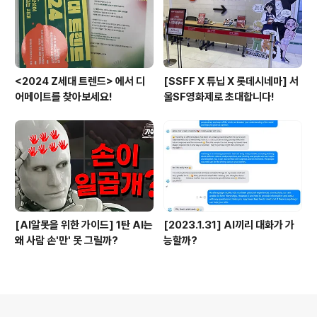
<2024 Z세대 트렌드> 에서 디
[SSFF X 튜닙 X 롯데시네마] 서
어메이트를 찾아보세요!
울SF영화제로 초대합니다!
[AI알못을 위한 가이드] 1탄 AI는
[2023.1.31] AI끼리 대화가 가
왜 사람 손'만' 못 그릴까?
능할까?
의안내