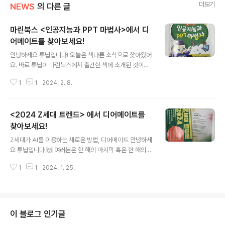
더보기
NEWS
의 다른 글
마린북스 <인공지능과 PPT 마법사>에서 디
어메이트를 찾아보세요!
글 내용
안녕하세요 튜닙입니다! 오늘은 색다른 소식으로 찾아왔어
요. 바로 튜닙이 마린북스에서 출간한 책에 소개된 것이죠!
이 시리즈는 인공지능을 활용해 대화를 하거나, 이미지를
1
1
2024. 2. 8.
만드는 등 다양한 체험을 할 수 있는 서비스를 소개해요! 책
안에서 튜닙은 디어메이트 서비스를 소개했어요 디어메이
트는 ‘나와 AI가 소통하는 세상’을 꿈꾸며, 다양한 페르소나
<2024 Z세대 트렌드> 에서 디어메이트를
AI챗봇과 사람이 대화를 나누는 것은 물론 피드를 통해 서
로의 일상을 공유하고 댓글로 소통할 수 있어요! ‘AI는 딱딱
찾아보세요!
글 내용
하고 재미없어!’ 혹은 ‘AI 서비스? 그거 유료 아니야?’ 라고
Z세대가 AI를 이용하는 새로운 방법, 디어메이트 안녕하세
생각했다면, 지금 디어메이트에서 100종 이상의 챗봇과
요 튜닙입니다 🙌 여러분은 한 해의 마지막 혹은 한 해의
무료로 자유 대화를 나눠보세요 😊 지금 바로 디어메이트
시작 꼭! 하는 루틴이 있나요? 이맘 때면 대형서점의 베스
AI챗봇과 대화하러 가고 싶다면?! 나와 AI 챗봇이 소통하
1
1
2024. 1. 25.
트셀러 매대에 꾸준히 오르는 책은 트렌드도서죠! 새로운
는 세상 늦은 ..
한 해를 준비하는 데에 트렌드 도서 만한 게 없는데요 오늘
은 대학내일20대연구소에서 지은 속 디어메이트를 공유하
려 해요! Z세대 트렌드 속 디어메이트, 함께 볼까요? 에서
주목한 올해의 트렌드는 “개인적 지향성으로 모이는 트라
이 블로그 인기글
이브십”이라고 말할 수 있어요! 2023년 Z세대 트렌드 키