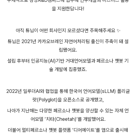
구체적으로 삼성R&D캠퍼스에 입주해 연구개발과 비즈니스 활동
을 지원한답니다!
아직 튜닙이 어떤 회사인지 모르셨다면 주목해주세요
✨
튜닙은 2021년 카카오브레인 자연어처리팀 출신이 주축이 돼 설
립됐어요.
설립 후부터 인공지능(AI)기반 거대언어모델과 페르소나 챗봇 기
술 개발에 집중했죠.
2022년 일루더AI와 협업을 통해 한국어 언어모델(sLLM) 폴리글
랏(Polyglot)을 오픈소스로 공개했고,
나아가 지난해는 다양한 페르소나 챗봇을 양산할 수 있는 자체 언
어모델 ‘치타(Cheetah)’를 개발했어요.
더불어 멀티페르소나 챗봇 플랫폼 ‘디어메이트’를 앱으로 출시해