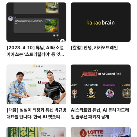
워드는 ‘하이퍼 퍼스낼리티’였죠. 더 선명하고 입체적인 자
아를 만들어가는 Z세대를 지칭하는 말이었어요. 하이퍼 퍼
스낼리티를 지향하는 Z세대는 더 세세한 자신의 지향성을
중심으로 매우 작고 다양한 조직으..
[2023. 4. 10] 튜닙, AI와 소설
[칼럼] 안녕, 카카오브레인
이어 쓰는 ‘스토리릴레이’ 등 잇달
아 출시
[대담] 심심이 최정회·튜닙 박규병
AI스타트업 튜닙, AI 윤리 가드레
대표를 만나다: 한국 AI 챗봇의 현
일 솔루션 패키지 공개
재와 미래 – 토종 AI 챗봇의 생존
키워드는 ‘다양한 콘셉트’(심심이)
와 ‘즐거움’(디어메이트)