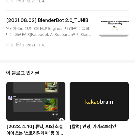
5
0
2021. 11. 4.
모델과 한국어 모델을 각각 Small/Base 사이즈로 공개했
으며, Hugging Face transformers 라이브러리로 쉽
게 이용이 가능합니다. 해당 포스트 혹은 TUNiB-Electra
[2021.08.02] BlenderBot 2.0_TUNiB
에 대해 궁금한 부분이 있으시다면 언제든지 kaki.ai@tun
글 내용
ib.ai 로 문의해주세요. GitHub Repo: TUNiB Electra
안녕하세요. TUNiB의 NLP Engineer 나영윤이라고 합
의 등장 배경을 소개합니다. TUNiB Electra를 제작하게
니다. 최근 FAIR(Facebook AI Research)에서 Blend
된 두 가지 동기가 있습니다. 첫 번째 동기는 현재 공개된
erBot 1.0 의 문제들을 어느정도 해결한 BlenderBot 2.
한국어 사전학습 인코더 모델들은 대부분 monolingua..
2
0
2021. 11. 4.
0을 발표하였습니다. 이번 블로그 글은 BlenderBot1.0
은 어떠한 문제점이 있었고 BlenderBot 2.0은 해당 문제
를 어떻게 해결했는지 살펴보고자 합니다. 1. Long-term
Memory 문제를 해결하지 못했다. Meena, BlenderB
ot 1.0과 같은 최신 Open-domain 챗봇은 어느정도의
이 블로그 인기글
공감능력과 사람 같은 대화를 생성해 내는 능력을 보여주
었습니다. 또한 GPT-3는 충분히 많은 데이터와 모델 사이
즈를 키워 모델에 적절한 프롬프트를 주면 여러 태스크도
해결 할 수 있다..
[2023. 4. 10] 튜닙, AI와 소설
[칼럼] 안녕, 카카오브레인
이어 쓰는 ‘스토리릴레이’ 등 잇달