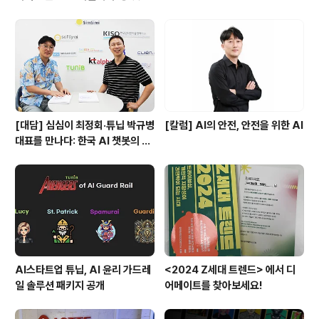
아 출시
[대담] 심심이 최정회·튜닙 박규병
[칼럼] AI의 안전, 안전을 위한 AI
대표를 만나다: 한국 AI 챗봇의 현
재와 미래 – 토종 AI 챗봇의 생존
키워드는 ‘다양한 콘셉트’(심심이)
와 ‘즐거움’(디어메이트)
AI스타트업 튜닙, AI 윤리 가드레
<2024 Z세대 트렌드> 에서 디
일 솔루션 패키지 공개
어메이트를 찾아보세요!