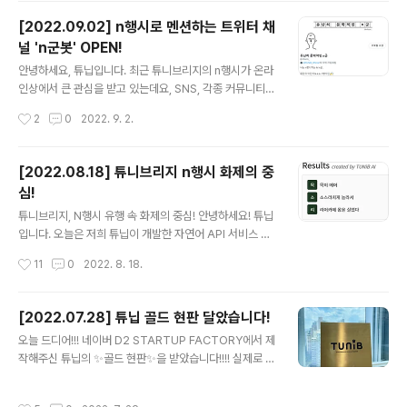
타그램 계정에 튜니브리지 N행시 API를 활용한 스토리가
[2022.09.02] n행시로 멘션하는 트위터 채
올라왔습니다. 쉐보레는 출시한 자동차들의 브랜드명을 N
널 'n군봇' OPEN!
행시 API에 적용한 결과물을 콘텐츠로 제작하고 스토리로
글 내용
게시해 팔로워들의 큰 관심 받았다고 합니다! 고객들의 흥
안녕하세요, 튜닙입니다. 최근 튜니브리지의 n행시가 온라
미를 유발하는 동시에 제품군의 이름을 한번 더 각인시킬
인상에서 큰 관심을 받고 있는데요, SNS, 각종 커뮤니티에
수 있는 좋은 콘텐츠인 것 같습니다! 다음은 N행시 API를
서 튜닙의 n행시 결과를 캡쳐한 이미지가 리트윗 되며 화제
작성시간
2
0
2022. 9. 2.
활용한 CU편의점 공식 SNS계정의 콘텐츠 업로드 소식입
였죠. 유저분들의 열화와 같은 성원에 힘입어!! n행시를 멘
니다. CU는 대표 PB상..
션으로 날려주는 트위터 n군봇을 오픈하게 되었습니다🙌
우리 n군은요(tmi..) 조금은 내성적이지만, n행시에만은 진
[2022.08.18] 튜니브리지 n행시 화제의 중
심인 문학적 감수성이 풍부한 친구랍니다. 잠깐 n군의 작품
심!
을 감상하고 가시겠습니다. 지금 '유난히 문학적인 n군(@
글 내용
n9oon_)' 계정을 팔로우하고 n군에게 트윗해보세요. 오
튜니브리지, N행시 유행 속 화제의 중심! 안녕하세요! 튜닙
직 나만을 위한 n행시 카드를 받을 수 있을 거예요. (n군이
입니다. 오늘은 저희 튜닙이 개발한 자연어 API 서비스 튜
창작에 몰두하고 있을 때는 멘션이 안 갈 수도 있어요, 멘션
니브리지가 뜻밖에 큰 관심을 받고 있어 관련 소식을 전달
작성시간
11
0
2022. 8. 18.
을 못 받으신 경우 다시 한번 멘션 해주세요!)
드리려 합니다! 먼저 튜니브리지(https://tunibridge.ai)
는 튜닙이 개발한 11가지 자연어 API 서비스로, 현재 데모
사이트에서 서비스를 시연해 볼 수 있습니다. 결과는 …..
[2022.07.28] 튜닙 골드 현판 달았습니다!
오잉? 서…성..공…? 아무튼 대성공!! 사실 저희가 예상했던
글 내용
오늘 드디어!!! 네이버 D2 STARTUP FACTORY에서 제
방향은 아니나 바이럴면에서 나름대로 큰 효과를 거뒀습니
작해주신 튜닙의 ✨골드 현판✨을 받았습니다!!!! 실제로 보
다. 트위터에서 튜니브리지 데모 사이트 N행시 결과를 캡
면 더 영롱하답니다ㅎ3ㅎ/ 튜닙은 작년 3월부터 네이버 D
쳐한 이미지가 23.9K건이 리트윗 되었으며 4,465의 하
2 STARTUP FACTORY에 선정 및 입주하고 있으며, 11
트를 받았습니다! 이 자리를 빌려 처음 트윗해주신분께 큰
작성시간