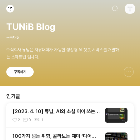
검색하기
티스토리
TUNiB Blog
구독자
5
주식회사 튜닙은 자유대화가 가능한 생성형 AI 챗봇 서비스를 개발하
는 스타트업 입니다.
구독하기
신고하기 레이어
열기
인기글
[2023. 4. 10] 튜닙, AI와 소설 이어 쓰는
‘스토리릴레이’ 등 잇달아 출시
2
0
조회
1
100가지 넘는 취향, 골라보는 재미 ‘디어메