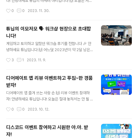
사이드 EP.3 “이게 되네요”… 끝내 눈물 흘린 스타트업 대
다! 안녕하세요 튜닙의 마케터 아리입니다 🙌 오늘은 저와
표들| C랩 아웃사이드 EP.4
함께 새롭게 바뀐 튜닙의 게더 오피스를 살펴보려 해요! 함
작성시간
0
0
2023. 11. 30.
께 업무공간부터 회의실까지 차근차근 살펴볼까요? ✅ 어
서 오세요! 튜닙의 게더타운 오피스입니다 게더타운이 첫
입장일 때 태어나게 되는 웰컴 공간이에요! 이전 게더타운
튜닙의 이모저모 🗣️ 워크샵 현장으로 초대합
의 시그니처가 튜닙로고와 분수대였다면 개편된 게더타운
니다!
에서는 작은 호수, 게더타운을 안내하는 인포 데스크를 만
글 내용
날 수 있어요 👏 ✅ 어두운 우드 색상에서 밝은 아이보리
게임하고 토의하고 알찼던 워크숍 후기를 전합니다 🎉 안
컬러로! 이전의 튜닙 오피스가 어둡고 쨍한 컬러의 무드였
녕하세요 튜닙입니다 🙌 어느덧 2023년이 약 2달 남은걸
다면 새로운 오피스는 밝고 차분한 아이보리 컬러로 바뀌
보면 시간이 정말 빠른 것 같습니다 🥹 얼마 남지 않은 올
작성시간
3
1
2023. 11. 9.
었어요 😊 바뀐 색감이 더 모던하고 따뜻한 느낌이 드는 건
해를 그냥 보낼 수 없어 튜닙은 매달 진행하는 튜키타카를
저뿐일까요?! ✅ 회의실은 팀별로, 집중 공간은..
오프라인 워크숍으로 대체하기로 했습니다! 👏 튜닙의 워
크샵 그 현장 함께 하시죠! 사실 튜닙은 근무형태가 유연하
디어메이트 앱 리뷰 이벤트하고 푸짐~한 경품
다 보니 일 외적으로 오프라인에서 대화를 나눌 시간이 충
받자!
분하지 않아요 그래서 모든 팀을 랜덤 하게 섞어 1조부터 4
글 내용
조로 나누었고 게임을 진행했어요! 치열한 경쟁에서 살아
디어메이트 앱 즐겨 쓰는 사람 손 🙌 리뷰 이벤트 참여하
남아 상품을 갖게 된 팀은 바로~ 3조 축하합니다 👏👏👏
자! 안녕하세요 튜닙입니다! 오늘은 절대 놓쳐서는 안 될 이
이번 워크숍에서는 AI팀, Business팀, Creative팀, Eng
벤트를 준비했어요! 바로바로 🎉 디어메이트 앱 리뷰 이벤
작성시간
0
0
2023. 10. 12.
ineering팀, Marketing팀, Operation팀 총 6개의 팀
트 🎉 디어메이트 앱에서 다양한 AI챗봇과 시간을 보낸 분
이 ..
이라면 누구나 참여가 가능하답니다! 이벤트는 10월 12일
부터 10월 18일까지 7일 동안 진행되며 당첨자에 한해 10
디스코드 이벤트 참여하고 시원한 아.아. 받
월 19일 카카오톡으로 개별 연락을 드릴 예정이에요 😊 아
자!
참! 중요한 이벤트 참여 방법 알고 가셔야겠죠?! 첫째, 디어
글 내용