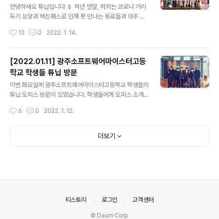
가지면서 다양한 분야의 사업 모델을 공유하고 비즈니스
안녕하세요 튜닙입니다 🌷 작년 연말, 저희는 코로나 거리
조언도 얻는 시간을 가졌습니다. 더불어 스타트업 인큐베
두기 상향과 백신패스로 인해 못 만나는 동료들과 아주 재
이션팀에서 각 입주기업의 파트너가 배정되어 주기적으로
미나고 신나는 추억을 쌓았답니다. 바로 메타버스 플랫폼
작성시간
13
0
2022. 1. 14.
비즈니스 미팅도 진행된다고 합니다. 하반기에는 Open L
이프랜드에서 튜니버 송년회 시간을 가졌는데요 정말 재밌
ab뿐 아니라 LG사이언스..
었던 추억이라.. 이렇게 소문내게 되었습니다. 📢 다들 궁
금하시죠 ??? 위대한 튜니버들이 어떻게 파티를 즐기는지
[2022.01.11] 광주소프트웨어마이스터고등
아래 유튜브 영상을 확인해 주세요. [ TUNiB ] 2021년 튜
학교 학생들 튜닙 방문
니버 메타버스 연말 파티🎄🥂 - YouTube 2021 위대한
글 내용
튜니버 연말파티 (튜닙 유튜브 채널 좋댓구알 RGRG) 약
이번 화요일에 광주소프트웨어마이스터고등학교 학생들의
한 시간반 동안 진행된 사내 행사가 단 5분의 영상으로 압
튜닙 오피스 방문이 있었습니다. 학생들에게 오피스 소개
축되다보니 저희들의 신남이 좀 덜 느껴지셨을 수도 있을
와 기념 사진 촬영을 하고, 자유로운 분위기에서 저희 튜닙
작성시간
6
0
2022. 1. 12.
것 같아요. 그래서 어디가서도 안푼 썰을.... 바로 오늘 이 자
회사 소개와 질의 응답시간을 가졌습니다. 고등학생들 입
리에서 튜닙의..
에서 BERT, GPT와 같은 인공지능 모델 이름과 각종 개발
용어가 나오는 모습에 감탄하며 질의 응답시간이 진행됐
더보기
고, 영어와 수학 공부는 하기 싫다며 투덜대는 모습이 귀여
우면서도 NLP 엔지니어를 꿈꾸는 학생, AI Vision 엔지니
어를 꿈꾸는 학생, 모바일 개발자를 꿈꾸는 학생 등 벌써부
터 각자의 목표를 가지고 진지하게 고민하는 모습이 보기
좋았습니다 학생분들이 성장하여 미래에 현업에서 만나는
날을 기약하며 이번 오피스 방문은 성황리에 마무리 됐습
의안내
티스토리
로그인
고객센터
니다!
© Daum Corp.