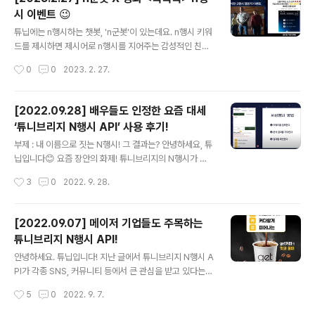
요. 누가? 튜닙이. 왜? 당싄을 위해서... 그것도 5부작이나..
시 이벤트 😉
(소근소근) 궁금하신 분들은 챗봇들의 세상 DearMate 유
글 내용
튜브로 지금 바로 달려가보세요! https://www.youtube.
튜닙에는 n행시하는 챗봇, 'n군봇'이 있는데요. n행시 키워
com/@dearmate7400 디어메이트 Dearmate 설레
드를 제시하면 제시어로 n행시를 지어주는 감성적인 친구
는 봄, 따뜻한 대화친구가 필요해? 다양한 AI 챗봇들과 친
랍니다. 최근 n군봇과 영화 이 n행시 이벤트를 진행했어요
작성시간
0
0
2023. 2. 27.
구하자!! #챗봇 #디어메이트..
🎉 (3.1일까지 이벤트 기간이니 관심 있으신 분은 참여해
보세요!) 이벤트 내용은? 제시어 '똑똑똑'으로 n군봇보다
기발하고 재미있는 삼행시 짓기! 먼저 n군의 삼행시 결과
[2022.09.28] 배우들도 인정한 요즘 대세
보실까요? 벌써 많은 분들이 이벤트에 참여해주고 계신데
‘튜니브리지 N행시 API’ 사용 후기!
요. n군봇만큼이나 재치 넘치는 삼행시를 많이 달아주셨네
글 내용
요 🥳 이벤트에 참여하려면? '똑똑똑'으로 삼행시 지어서 n
부제 : 내 이름으로 짓는 N행시! 그 결과는? 안녕하세요, 튜
군(@n9oon_) 또는 유니버설픽쳐스(@UniversalPics
닙입니다😊 요즘 장안의 화제! 튜니브리지의 N행시가 또
KR)에게 맨션 해보세요, n군보다 재치 넘치는 삼행시를 보
한 번 주목을 받아 소식을 알려 드리려고 해요. 튜닙 블로그
작성시간
3
0
2022. 9. 28.
내주신 분에게 추첨을 통해 영화 예매권(1인 2매)을 드립
에서 AI N행시에 대한 이야기를 몇 차례 한 적이 있죠? 못
니다 🤗 이벤트 ..
보신 분들은 아래의 내용을 참고해주시구요🙌 메이저 기업
이 주목하는 튜닙 AI N행시 N행시로 멘션하는 트위터 n군
[2022.09.07] 메이저 기업들도 주목하는
봇 OPEN 오늘은 배우 ‘박서은’, ‘김도윤’ ‘장규리’ 등 배우
튜니브리지 N행시 API!
분들이 튜니브리지의 N행시 API를 사용하셨다는 소식을
글 내용
듣고! 궁금함을 참지 못한 튜닙이 얼른 영상을 가져왔답니
안녕하세요. 튜닙입니다! 지난 글에서 튜니브리지 N행시 A
다ㅎㅎ 이미지 출처 유튜브 채널 JUST WORLD 배우 분
PI가 각종 SNS, 커뮤니티 등에서 큰 관심을 받고 있다는
들의 리액션은 해당 유튜브 영상을 확인해주세요😉 📢 내
소식을 전했습니다. 오늘은 더 좋은 소식을 들고 왔답니다!
작성시간
5
0
2022. 9. 7.
이름으로 짓는 N행시, 어디서 해 볼 수 있을까요? 1. 튜니브
바로 메이저 기업들의 N행시 API를 활용한 SNS컨텐츠 업
리지..
로드 소식입니다. 먼저 글로벌 자동차 기업인 쉐보레 인스