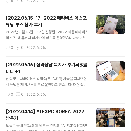
5
0
2022. 7. 29.
월에는 투자까지 받아 인연을 이어오고 있습니다. 튜닙에
감사를 전달 드립니다. 이런 튜니브리지에 대한 큰 관심은
입사해 튜니버가 되신다면 네이버 D2 STARTUP FACT
..
ORY에서 이런 복지도 즐길 수 있답니다. - 카페인이 필요
[2022.06.15~17] 2022 메타버스 엑스포
한 얼죽아를 위한 커피 무제한 제공 ☕️ - 쉬는시간에는 라
튜닙 부스 참가 후기
운지에서 🎪 탁구, 다트, 오락도 하면서 - 사내 미니 편의점
글 내용
에서 간식으로 당충전도 하고🍪 - 피곤한 날에는 안마도
2022년 6월 15일 ~ 17일 진행된 “2022 서울 메타버스
받으면서 워라벨 챙기기 💪🏻 이번에 현판을 전달 받은 계
엑스포”에 튜닙이 참가하여 부스를 운영했습니다🎉 3일간
기로 깨알 홍보도 하고, 앞으로 더욱 성장하는 튜닙이 되도
약 1000명의 참관객들이 튜닙의 부스에 방문을 해주셨는
작성시간
0
0
2022. 6. 25.
록 오..
데요 현재 베타서비스를 모집 & 진행 중인 AI 강아지 챗봇
CoCo & Mas 와 영어 여행 챗봇 BOONY를 사용해볼 수
있는 기회를 마련했어요! 튜닙도 챗봇을 사용해 본 참관객
[2022.06.16] 심리상담 복지가 추가되었습
들의 다양한 반응과 좋은 인사이트들을 수집할 수 있었답
니다 +1
니다. 튜닙의 챗봇에 대한 참관객들의 반응을 같이 한번 살
글 내용
펴볼까요? 💬 감정을 교류하며 대화할 수 있는 챗봇이라
신종 코로나바이러스 감염증(코로나19) 시국을 지나오면
면, 교육기관에서도 활용될 수 있겠네요 💬 음성까지 결합
서 튜닙은 재택근무를 주로 운영하고 있습니다. 대면 접촉
된다면, 노인들에게 말벗 같은 존재가 되어줄 수 있을 것 같
과 외출이 줄어들면서 업무 스트레스가 쌓이지는 않을까하
작성시간
0
0
2022. 6. 25.
습니다 💬 요즘 세대 아이들이 챗봇 캐릭터와 이야기할 수
는 걱정에 '멘탈케어' 복지를 준비하게 되었습니다. 그 때
있다는 점에서 흥미..
마침, 온라인 심리상담 플랫폼인 마이카운슬러와 인연이
닿아 컨택을 적극 추진했습니다. 드디어! 튜니버를 위한 심
[2022.04.14] AI EXPO KOREA 2022
리상담 프로그램(베타버전)을 제공하게 되었습니다❤️ 아
방문기
직 정식버전 도입 전, 체험을 위한 제휴기간으로 튜니버들
글 내용
의 호응과 후기를 받아 볼 계획입니다. 일과 후 멘탈 케어
오늘은 국내 유일/최대 AI 전문 전시회 “AI EXPO KORE