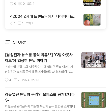
이트’
0
0
조회
1
<2024 Z세대 트렌드> 에서 디어메이트를
찾아보세요!
1
1
조회
1
STORY
분류 전체보기
주요 글 목록
[삼성전자 뉴스룸 공식 유튜브] 'C랩 아웃사
이드'에 입성한 튜닙 이야기
글 내용
스타트업 맛집 'C랩 아웃사이드'에 입성한 튜닙 이야기가
삼성전자 뉴스룸 공식 유튜브에 올라왔습니다!!!올해 'C랩
아웃사이드 6기'로 선정되어 정말 뜻깊은 한해를 보냈습니
작성시간
4
2
2024. 12. 10.
다.이렇게 영상으로까지 만들어주신 덕분에 두고두고 잊지
않고 기억하겠습니다 감사합니다😊💕▼ ▼ ▼ ▼ ▼ ▼
▼ ▼ ▼ ▼ ▼ ▼ ▼ ▼ ▼ ▼ ▼ ▼ ▼ ▼ ▼ ▼
리뉴얼된 튜닙의 온라인 오피스를 공개합니다
▼ 여기가 이제 우리 집! 스타트업 맛집 'C랩 아웃사이
🥳
드'에 입성합니다 | C랩 아웃사이드 EP.1 멈추면 쓰러진
글 내용
다!! 스타트업의 새로운 성장전략 찾기 대작전 | C랩 아웃
자유로운 원격근무가 가능한 튜닙의 근무 환경을 소개합니