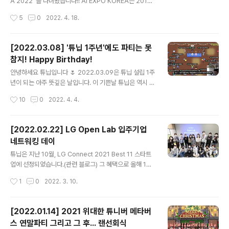
프로그램으로 지친 마음을 위로받는 하루는 어떠신가요~?
A 2022”를 다녀왔습니다!! AI EXPO KOREA는 2018
회사소개 - 마이카운슬러 현재 (주) 마이카운슬러는 상담
년도 최초 개최 이후 4년동안 꾸준히 성장하여 현재 AI 산
작성시간
5
0
2022. 4. 18.
사들을 위한 부엉이가 되고자 하며, 추후 심리 상담 중계 플
업의 마케팅 플랫폼으로 자리 잡고 있어 한 자리에서 트렌
랫폼으로 진화하고자 합니다. 그때에는 활동..
드를 읽고 비즈니스 교류를 할 수 있는 컨퍼런스 입니다. 2
022년 4월 13일(수) ~ 15일(금) 3일간, 서울 COEX 3층
[2022.03.08] '튜닙 1주년'에도 파티는 못
Hall D에서 열렸고, 약 350개사 400부스의 규모입니다.
참지! Happy Birthday!
이번 컨퍼런스는 AI 솔루션 중에 특히 자연어처리 관련 서
글 내용
비스가 많이 보였습니다. 역시 핫한 NLP🔥 챗봇, AI 비서,
안녕하세요 튜닙입니다 🌷 2022.03.09은 튜닙 설립 1주
TTS, 동시번역 등 많은 서비스들을 실제로 체험하고 비교
년이 되는 아주 뜻깊은 날입니다. 이 기쁜날 튜닙은 역시 참
할 수 있어서 너무 유익한 시간이었습니다! 여긴 네이버 클
지 못하고 성대하게 생일파티를 열었습니다~~! 메타버스
작성시간
10
0
2022. 4. 4.
라우드 부스입니다. 많은 관람객들이 ..
오피스로 사용중인 게더타운 루프탑에서 열린 생일파티 현
장을 함께 공유하고 축하해주시면 감사하겠습니다 🎂❤️
파티에 진심인 튜니버들이 어떻게 1주년을 기념하는지 아
[2022.02.22] LG Open Lab 입주기업
래 유튜브 영상을 확인해 주세요! 첫번째 생일파티는 총 1
네트워킹 데이
부 / 2부로 나뉘어 매우 알찬 구성을 자랑했답니다 \ㅎ0ㅎ/
글 내용
🔸 1부: 무엇이든 물어보살 to Ryan 튜닙의 대표(미남..?)
튜닙은 지난 10월, LG Connect 2021 Best 11 스타트
인 라이언에게 그동안 궁금했지만 차마 하지 못했던 질문
업에 선정되었습니다.(관련 블로그) 그 혜택으로 올해 1월
을 하는 약간 TMI 시간을 가졌습니다! 자 여기서 질문! 과
부터 마곡 LG 사이언스 파크에 있는 LG Open Lab에 입
작성시간
1
0
2022. 3. 10.
연 라이언의 MBTI는???? 궁금하신 분은 영상 51초를 확
주하였습니다. 튜닙의 3번째 오피스로 다양한 스타트업들
인해보세요ㅋㅋ ..
과 만날 수 있는 또다른 소중한 공간입니다. LG Open La
b 스타트업 인큐베이션팀과 입주기업들간 상호 인사하는
[2022.01.14] 2021 위대한 튜니버 메타버
네트워킹 데이에 참석했습니다. 올해 공식 출범한 스타트
스 연말파티 그리고 그 후... 랜선회식
업 인큐베이션팀과 각 11개 입주기업의 소개하는 시간을
글 내용