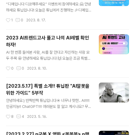
메이트 앱을 즐겨주세요 😆 둘째, 구글 플레이스토어 또는
“디메입니다 디코해주세요” 이벤트에 참여하세요 🤗 안녕
앱스토어에 디어메이트 앱 리뷰를 남겨주세요 👍 셋째, 리
하세요 튜닙입니다! 오늘은 튜닙에서 진행하는 🎉디메입니
뷰를 캡쳐해 디어메이트 카카오톡 채널로 전송하면 참여
다 디코해주세요🎉 이벤트 소식을 전하려 해요~ 튜닙 디어
작성시간
1
0
2023. 8. 17.
끝 💗 가장 중요한 경품은 바로 두구두구두구두구 1등 네
메이트에 디스코드 서버가 있다는 거 아셨나요? 디어메이
이버페이 5만원권, 2등..
트 AI챗봇과 대화했던 재밌는 내용을 혼자만 알고 있으면
덜 재밌겠죠?! 그런 여러분을 위해 디어메이트 디스코드 서
2023 AI트렌드고사 풀고 나의 AI레벨 확인
버가 있어요! 맘에 드는 AI챗봇과 대화한 내용을 업로드하
하자!
고 다른 디어메이트 사용자와 자유롭게 의견을 공유하세요
글 내용
😉 구체적인 이벤트 참여 내용과 방법은 아래와 같으니 참
AI 한 번쯤 들어본 사람, AI를 잘 안다고 자신하는 사람 모
고해서 놓치지 마세요 💗 [이벤트명] 디메입니다 디코해주
두 주목 🤩 안녕하세요 튜닙입니다 🙌 오늘은 조금 특별한
세요! [이벤트 내용] 디어메이트 디스코드 가입 후 디어메
소식이 있어요! AI생태계를 이끄는 튜닙이 제작한... 두구두
작성시간
0
0
2023. 8. 10.
이트 앱 또는 데모사이트를 경험하고 마음에 드는 대화 스
구두구두구! 🎊 2023 AI트렌드고사 🎊 너무 재미있을 것
크린샷을 3회 이상 업로드 해주세요. [경품안..
같지 않으신가요?! 2023 AI트렌드고사는 AI를 한 번쯤 들
어본 사람, 어쩌면 AI와 밀접하게 일하는 사람 모두 가볍게
[2023.5.17] 특별 소개!! 튜닙판 "AI알못을
즐길 수 있는 테스트예요 🎉 총 11개의 문제가 준비되어 있
위한 가이드" 5부작
고 각각 상, 중, 하의 난이도에 따라 점수가 측정돼요! 제한
글 내용
시간은 단 20초! 맛보기로 첫 번째 문제 풀어보실까요~?!
안녕하세요:) 반짝반짝 튜닙입니다☀️ 너무나 핫한.. AI!!!!!
모든 문제를 풀었다면 ‘나의 AI레벨’을 확인할 수 있어요😉
인공지능!! ChatGPT!!!! 여러분도 잘 알고 계시나요? 무엇
LV.1부터 LV.100까지 다섯 가지의 결과지가 준비되어 있
인지. 어떻게 사용해야 하는지. 한계점은 무엇인.. 지.. 핫하
작성시간
8
4
2023. 5. 16.
으니 테스트 후 확인해 보세요! (참고로 저는..
다고, 이슈라고 무작정 사용하지 말자구영 더 잘 알고 사용
해야 믓찐사람 아니겠어요? 하지만, 무엇을 알아야 할지 조
차 모르겠는! 하지만 관심은 만땅인 당신을 위해 준비했어
[2023.2.27] n군봇 X 영화 <똑똑똑> n행